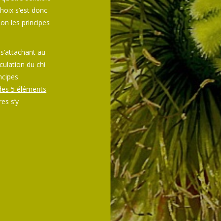
hoix s’est donc
on les principes
 s’attachant au
rculation du chi
ncipes
 des 5 éléments
res s’y